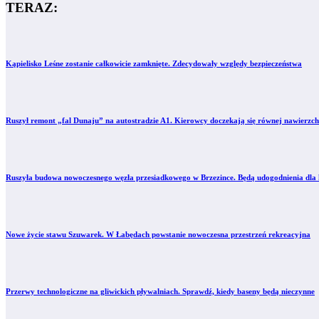
TERAZ:
Kąpielisko Leśne zostanie całkowicie zamknięte. Zdecydowały względy bezpieczeństwa
Ruszył remont „fal Dunaju” na autostradzie A1. Kierowcy doczekają się równej nawierzch
Ruszyła budowa nowoczesnego węzła przesiadkowego w Brzezince. Będą udogodnienia dla 
Nowe życie stawu Szuwarek. W Łabędach powstanie nowoczesna przestrzeń rekreacyjna
Przerwy technologiczne na gliwickich pływalniach. Sprawdź, kiedy baseny będą nieczynne