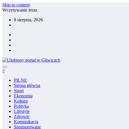
Skip to content
Wczytywanie teraz
8 sierpnia, 2026
×
PILNE
Strona główna
Sport
Ekonomia
Kultura
Polityka
Lifestyle
Zdrowie
Komunikacja
Sponsorowane