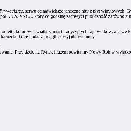
Prywaciarze
, serwując największe taneczne hity z płyt winylowych. Gw
spół
K-ESSENCE
, który co godzinę zachwyci publiczność zarówno aut
onfetti, kolorowe światła zamiast tradycyjnych fajerwerków, a także 
karuzela, które dodadzą magii tej wyjątkowej nocy.
e.
owania. Przyjdźcie na Rynek i razem powitajmy Nowy Rok w wyjątko