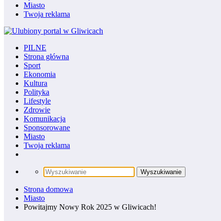
Miasto
Twoja reklama
PILNE
Strona główna
Sport
Ekonomia
Kultura
Polityka
Lifestyle
Zdrowie
Komunikacja
Sponsorowane
Miasto
Twoja reklama
Strona domowa
Miasto
Powitajmy Nowy Rok 2025 w Gliwicach!