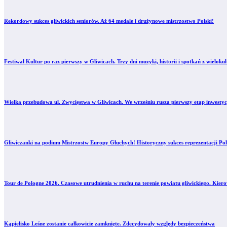
Rekordowy sukces gliwickich seniorów. Aż 64 medale i drużynowe mistrzostwo Polski!
Festiwal Kultur po raz pierwszy w Gliwicach. Trzy dni muzyki, historii i spotkań z wielo
Wielka przebudowa ul. Zwycięstwa w Gliwicach. We wrześniu rusza pierwszy etap inwestyc
Gliwiczanki na podium Mistrzostw Europy Głuchych! Historyczny sukces reprezentacji Pol
Tour de Pologne 2026. Czasowe utrudnienia w ruchu na terenie powiatu gliwickiego. Kier
Kąpielisko Leśne zostanie całkowicie zamknięte. Zdecydowały względy bezpieczeństwa