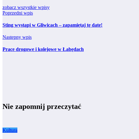
zobacz wszystkie wpisy
Poprzedni wpis
Sting wystąpi w Gliwicach – zapamiętaj tę datę!
Następny wpis
Prace drogowe i kolejowe w Łabędach
Nie zapomnij przeczytać
Kultura