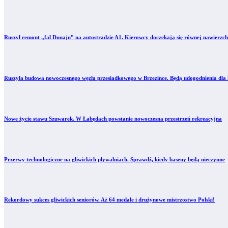
Ruszył remont „fal Dunaju” na autostradzie A1. Kierowcy doczekają się równej nawierzch
Ruszyła budowa nowoczesnego węzła przesiadkowego w Brzezince. Będą udogodnienia dla 
Nowe życie stawu Szuwarek. W Łabędach powstanie nowoczesna przestrzeń rekreacyjna
Przerwy technologiczne na gliwickich pływalniach. Sprawdź, kiedy baseny będą nieczynne
Rekordowy sukces gliwickich seniorów. Aż 64 medale i drużynowe mistrzostwo Polski!