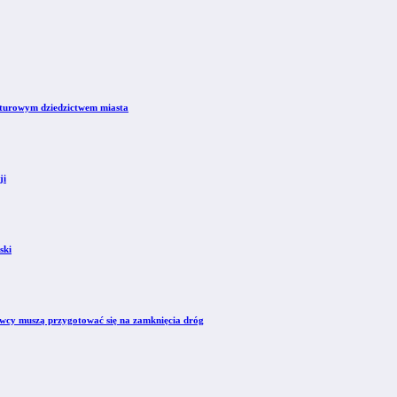
kulturowym dziedzictwem miasta
ji
ski
owcy muszą przygotować się na zamknięcia dróg