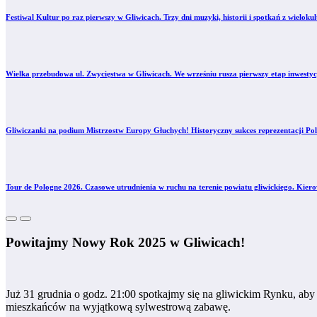
Festiwal Kultur po raz pierwszy w Gliwicach. Trzy dni muzyki, historii i spotkań z wielo
Wielka przebudowa ul. Zwycięstwa w Gliwicach. We wrześniu rusza pierwszy etap inwestyc
Gliwiczanki na podium Mistrzostw Europy Głuchych! Historyczny sukces reprezentacji Pol
Tour de Pologne 2026. Czasowe utrudnienia w ruchu na terenie powiatu gliwickiego. Kier
Powitajmy Nowy Rok 2025 w Gliwicach!
Już 31 grudnia o godz. 21:00 spotkajmy się na gliwickim Rynku, a
mieszkańców na wyjątkową sylwestrową zabawę.